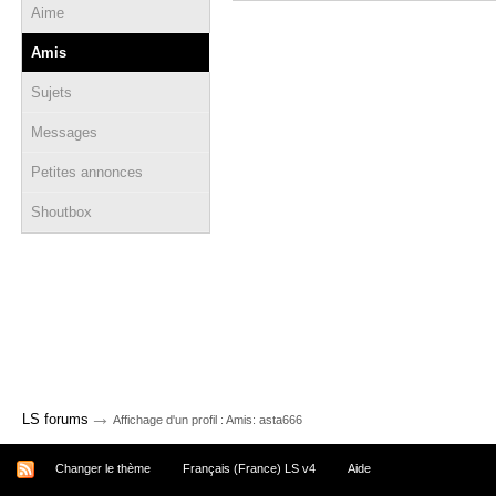
Aime
Amis
Sujets
Messages
Petites annonces
Shoutbox
→
LS forums
Affichage d'un profil : Amis: asta666
Changer le thème
Français (France) LS v4
Aide