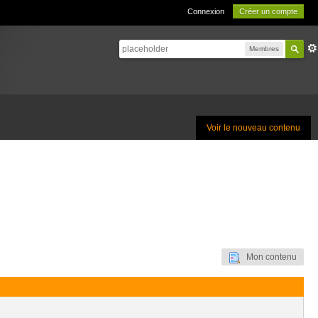
Connexion
Créer un compte
Membres
Voir le nouveau contenu
Mon contenu