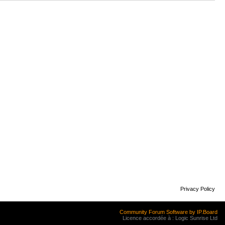
Privacy Policy
Community Forum Software by IP.Board
Licence accordée à : Logic Sunrise Ltd