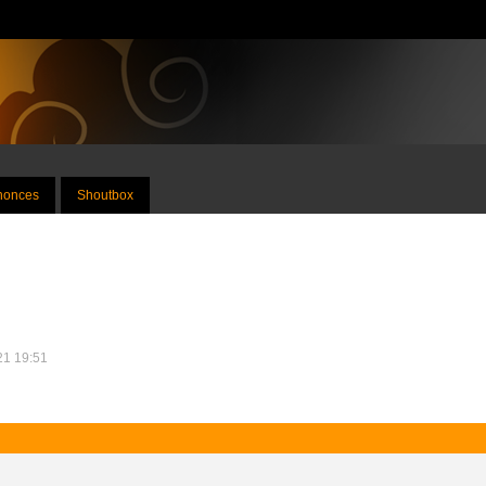
nnonces
Shoutbox
021 19:51