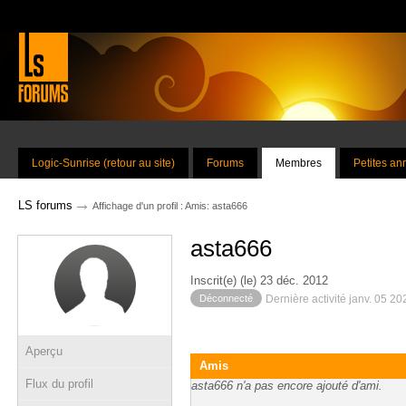
Logic-Sunrise (retour au site)
Forums
Membres
Petites a
→
LS forums
Affichage d'un profil : Amis: asta666
asta666
Inscrit(e) (le) 23 déc. 2012
Déconnecté
Dernière activité janv. 05 2
Aperçu
Amis
Flux du profil
asta666 n'a pas encore ajouté d'ami.