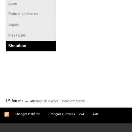
Aime
Petites annonces
Sujets
Messages
Shoutbox
→
LS forums
Affichage d'un profil : Shoutbox: sora91
Changer le thème
Français (France) LS v4
Aide