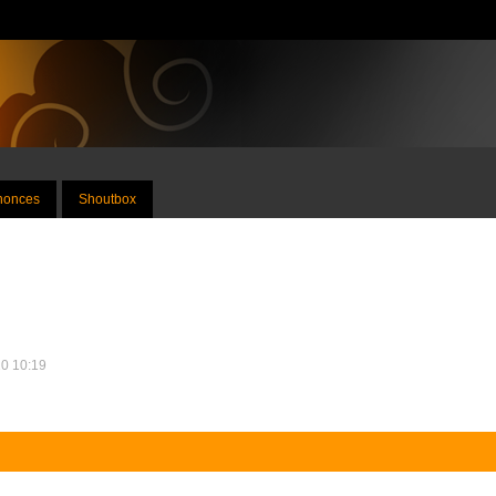
nnonces
Shoutbox
20 10:19