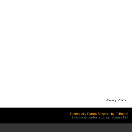
Privacy Policy
Community Forum Software by IP.Board
Licence accordée à : Logic Sunrise Ltd