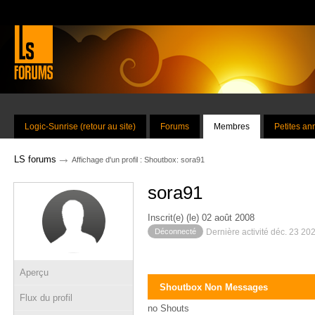
Logic-Sunrise (retour au site)
Forums
Membres
Petites a
→
LS forums
Affichage d'un profil : Shoutbox: sora91
sora91
Inscrit(e) (le) 02 août 2008
Déconnecté
Dernière activité déc. 23 20
Aperçu
Shoutbox Non Messages
Flux du profil
no Shouts