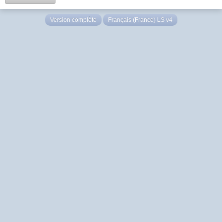
Version complète
Français (France) LS v4