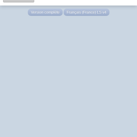
Version complète
Français (France) LS v4