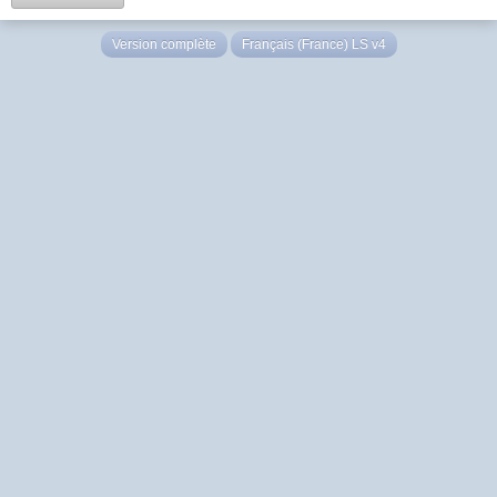
Version complète
Français (France) LS v4