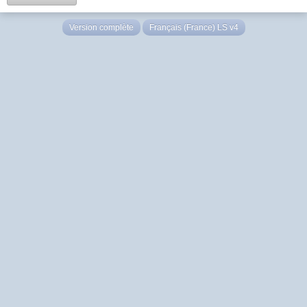
Version complète
Français (France) LS v4