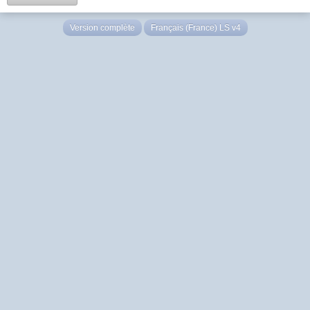
Version complète
Français (France) LS v4