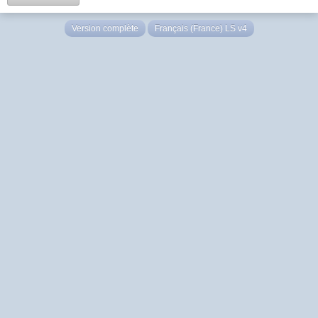
Version complète
Français (France) LS v4