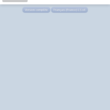
Version complète
Français (France) LS v4