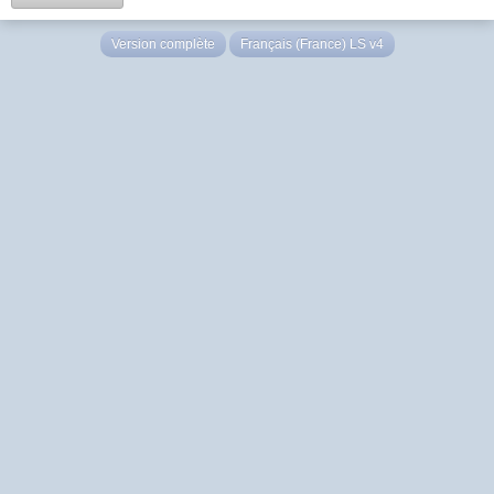
Version complète
Français (France) LS v4