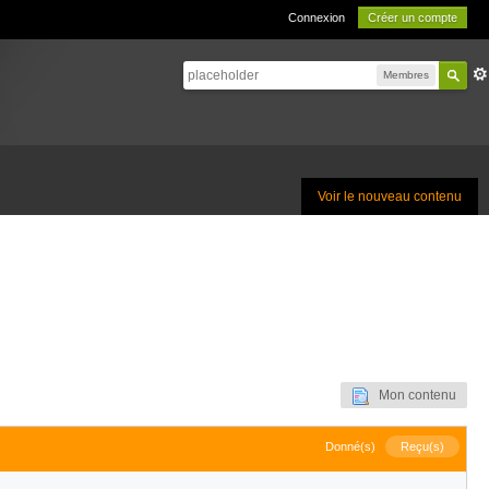
Connexion
Créer un compte
Membres
Voir le nouveau contenu
Mon contenu
Donné(s)
Reçu(s)