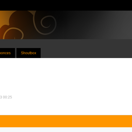
nnonces
Shoutbox
13 00:25