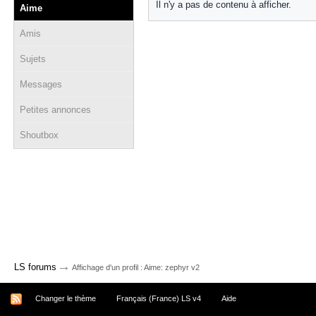
Il n'y a pas de contenu à afficher.
Aime
Amis
Sujets
Messages
Petites annonces
Shoutbox
→
LS forums
Affichage d'un profil : Aime: zephyr v2
Changer le thème
Français (France) LS v4
Aide