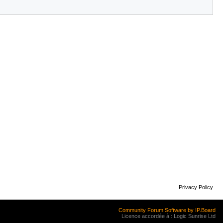
Privacy Policy
Community Forum Software by IP.Board
Licence accordée à : Logic Sunrise Ltd