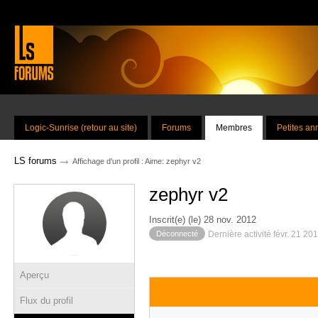
Logic-Sunrise (retour au site)
Forums
Membres
Petites a
→
LS forums
Affichage d'un profil : Aime: zephyr v2
zephyr v2
Inscrit(e) (le) 28 nov. 2012
Déconnecté
Dernière activité févr. 21 20
Aperçu
Flux du profil