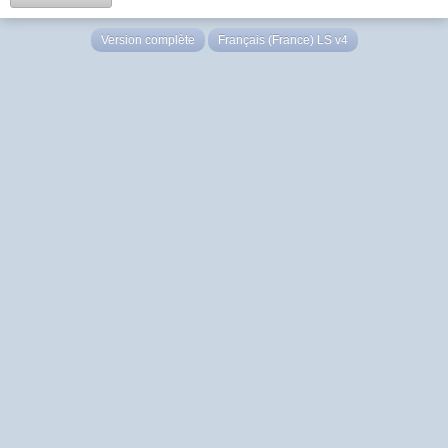
Version complète
Français (France) LS v4