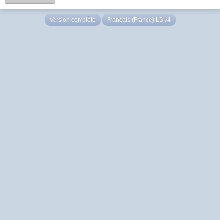
Version complète
Français (France) LS v4