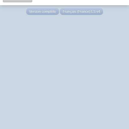
Version complète
Français (France) LS v4