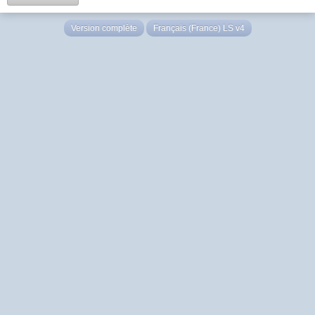
Version complète
Français (France) LS v4