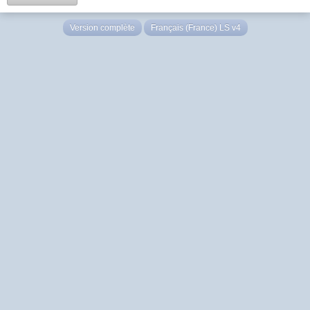
Version complète
Français (France) LS v4