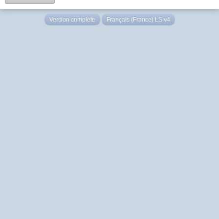
Version complète
Français (France) LS v4