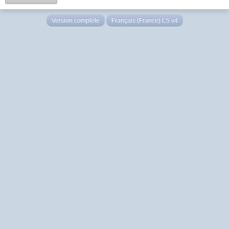
Version complète
Français (France) LS v4