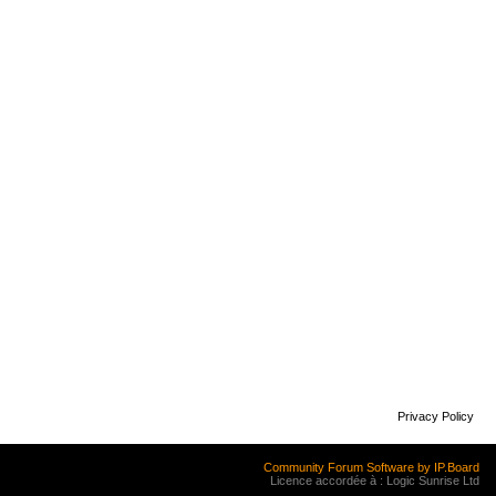
Privacy Policy
Community Forum Software by IP.Board
Licence accordée à : Logic Sunrise Ltd