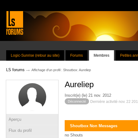
Logic-Sunrise (retour au site)
Forums
Membres
Petites a
→
LS forums
Affichage d'un profil : Shoutbox: Aureliep
Aureliep
Inscrit(e) (le) 21 nov. 2012
Déconnecté
Dernière activité nov. 22 20
Aperçu
Shoutbox Non Messages
Flux du profil
no Shouts