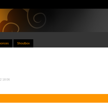
nnonces
Shoutbox
12 18:06