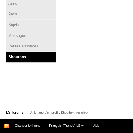
Aime
Amis
Sujets
Messages
Petites annonces
Shoutbox
→
LS forums
Affichage d'un profil : Shoutbox: Aureliep
Changer le thème
Français (France) LS v4
Aide