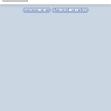
Version complète
Français (France) LS v4