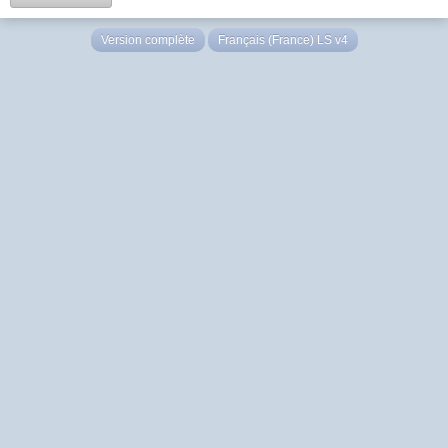
Version complète
Français (France) LS v4