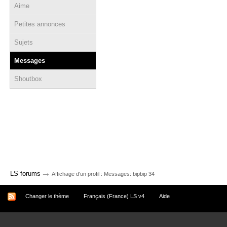
Aime
Petites annonces
Sujets
Messages
Shoutbox
→
LS forums
Affichage d'un profil : Messages: bipbip 34
Changer le thème
Français (France) LS v4
Aide