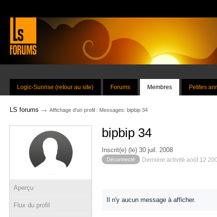
Logic-Sunrise (retour au site)
Forums
Membres
Petites a
→
LS forums
Affichage d'un profil : Messages: bipbip 34
bipbip 34
Inscrit(e) (le) 30 juil. 2008
Déconnecté
Dernière activité août 12 20
Aperçu
Il n'y aucun message à afficher.
Flux du profil