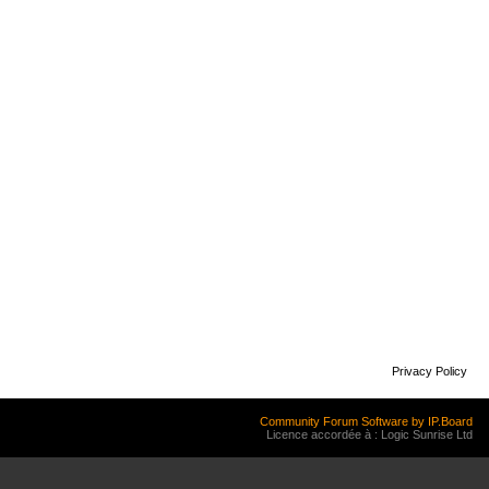
Privacy Policy
Community Forum Software by IP.Board
Licence accordée à : Logic Sunrise Ltd