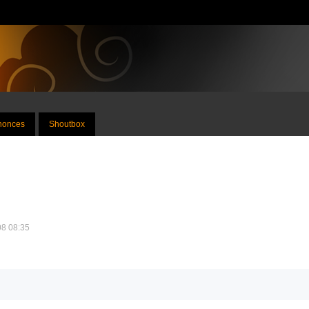
nnonces
Shoutbox
08 08:35