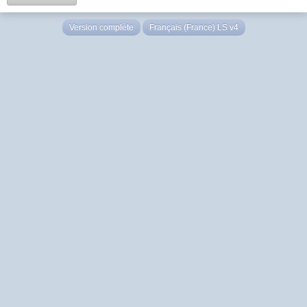
Version complète
Français (France) LS v4