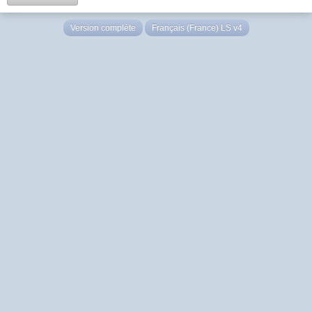
Version complète
Français (France) LS v4