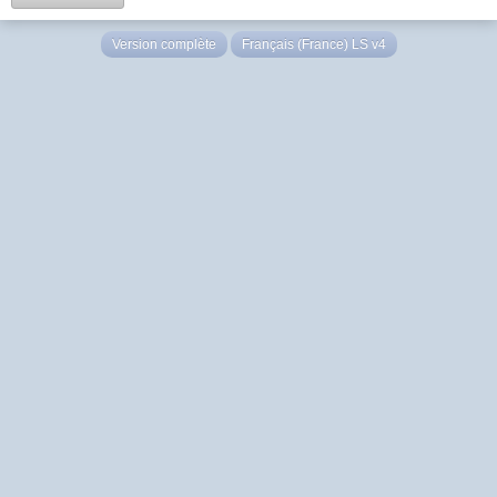
Version complète
Français (France) LS v4