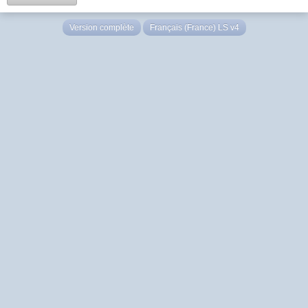
Version complète
Français (France) LS v4