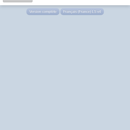
Version complète
Français (France) LS v4