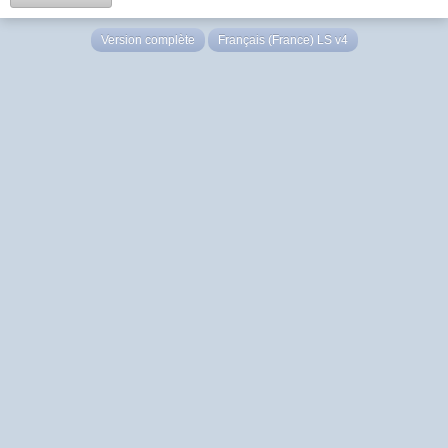
Version complète
Français (France) LS v4