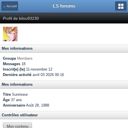
LS forums
← Accueil
Profil de bilou93230
Mes informations
Groupe
Members
Messages
18
Inscrit(e) (le)
11-novembre 12
Dernière activité
avril 03 2026 00:16
Mes informations
Titre
Sunriseur
Âge
37 ans
Anniversaire
Août 28, 1988
Contrôles utilisateur
Mon contenu