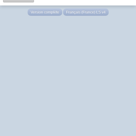
Version complète
Français (France) LS v4