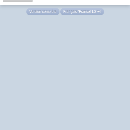
Version complète
Français (France) LS v4