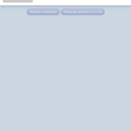
Version complète
Français (France) LS v4