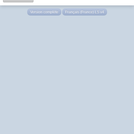
Version complète
Français (France) LS v4