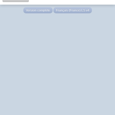
Version complète
Français (France) LS v4