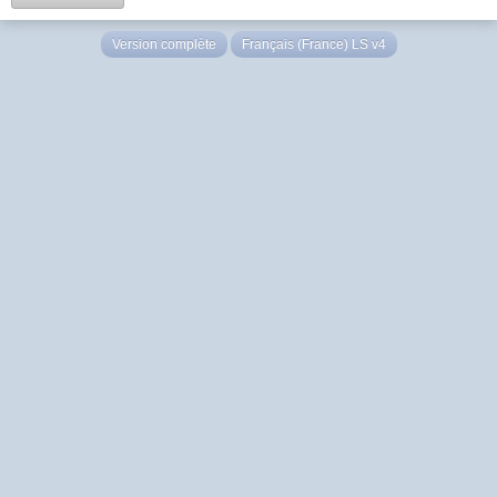
Version complète
Français (France) LS v4