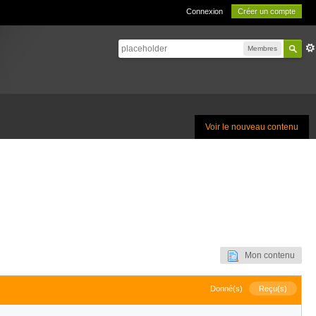
Connexion
Créer un compte
Membres
Voir le nouveau contenu
Mon contenu
Donné(s)
Reçu(s)