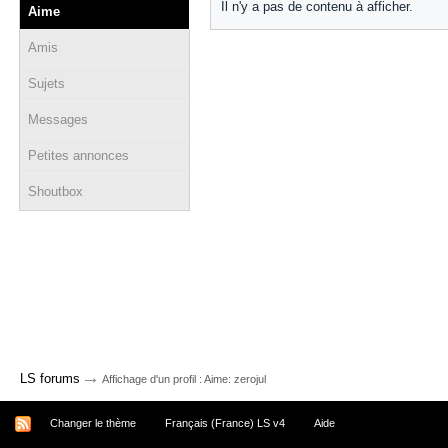
Il n'y a pas de contenu à afficher.
Aime
Amis
Sujets
Messages
Petites annonces
Shoutbox
→
LS forums
Affichage d'un profil : Aime: zerojul
Changer le thème
Français (France) LS v4
Aide