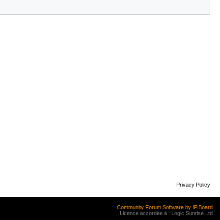
Privacy Policy
Community Forum Software by IP.Board
Licence accordée à : Logic Sunrise Ltd