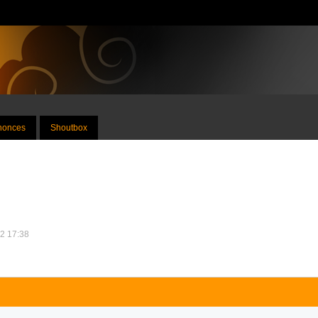
nnonces
Shoutbox
12 17:38