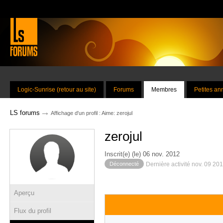
Logic-Sunrise (retour au site)
Forums
Membres
Petites a
→
LS forums
Affichage d'un profil : Aime: zerojul
zerojul
Inscrit(e) (le) 06 nov. 2012
Déconnecté
Dernière activité nov. 09 20
Aperçu
Flux du profil