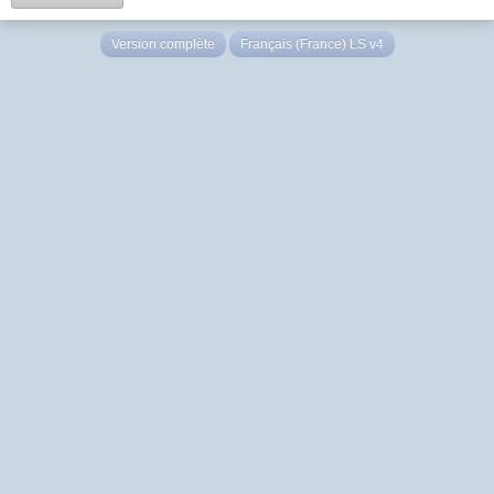
Version complète
Français (France) LS v4