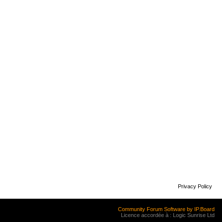
Privacy Policy
Community Forum Software by IP.Board
Licence accordée à : Logic Sunrise Ltd