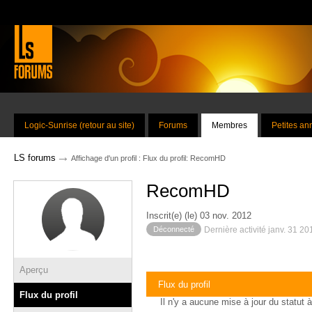
Logic-Sunrise (retour au site)
Forums
Membres
Petites a
→
LS forums
Affichage d'un profil : Flux du profil: RecomHD
RecomHD
Inscrit(e) (le) 03 nov. 2012
Déconnecté
Dernière activité janv. 31 2
Aperçu
Flux du profil
Flux du profil
Il n'y a aucune mise à jour du statut à