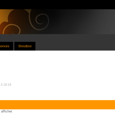
nnonces
Shoutbox
013 18:19
 afficher.