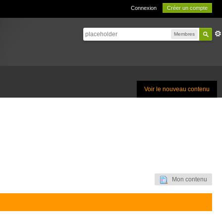
Connexion
Créer un compte
Membres
Voir le nouveau contenu
Mon contenu