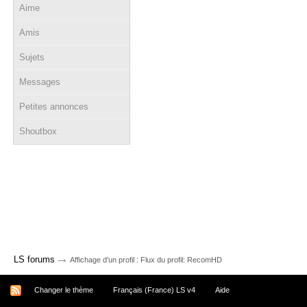
Aime
Amis
Sujets
Messages
Petites annonces
Shoutbox
→
LS forums
Affichage d'un profil : Flux du profil: RecomHD
Changer le thème
Français (France) LS v4
Aide