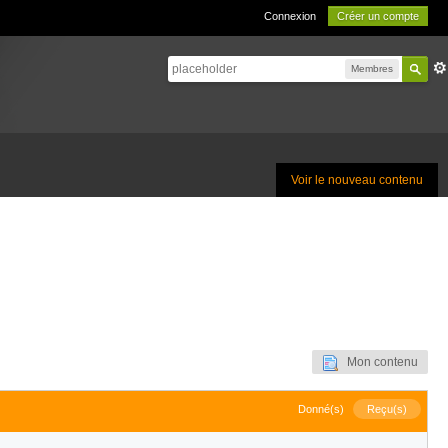
Connexion
Créer un compte
Membres
Voir le nouveau contenu
Mon contenu
Donné(s)
Reçu(s)