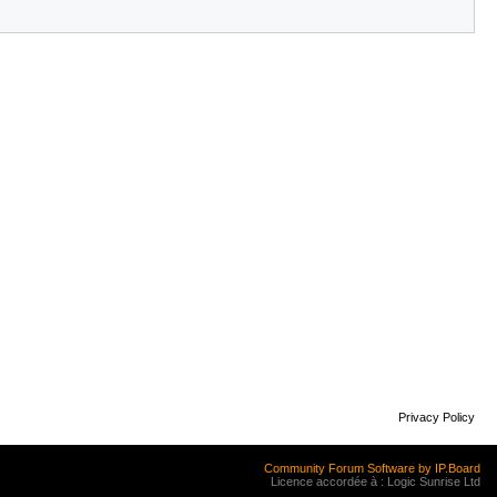
Privacy Policy
Community Forum Software by IP.Board
Licence accordée à : Logic Sunrise Ltd