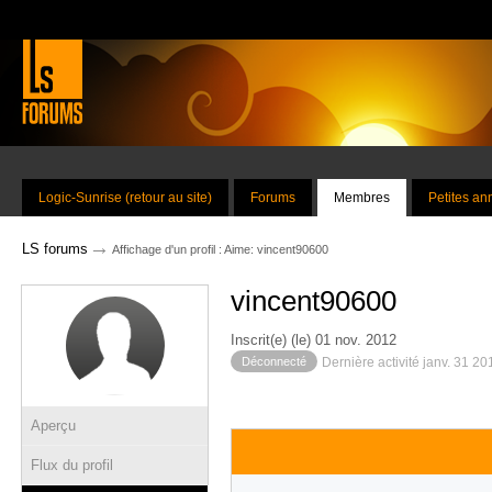
Logic-Sunrise (retour au site)
Forums
Membres
Petites a
→
LS forums
Affichage d'un profil : Aime: vincent90600
vincent90600
Inscrit(e) (le) 01 nov. 2012
Déconnecté
Dernière activité janv. 31 2
Aperçu
Flux du profil