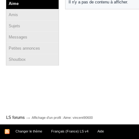
Il n'y a pas de contenu à afficher.
Aime
Amis
Sujets
Messages
Petites annonces
Shoutbox
→
LS forums
Affichage d'un profil : Aime: vincent90600
Changer le thème
Français (France) LS v4
Aide