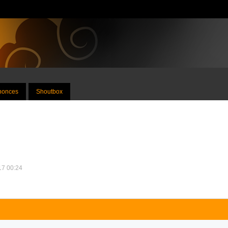
nnonces
Shoutbox
017 00:24