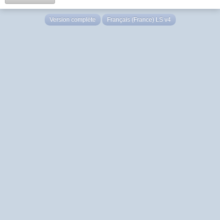
Version complète
Français (France) LS v4