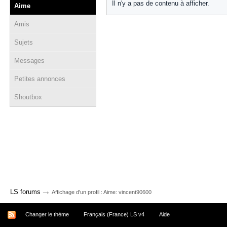
Il n'y a pas de contenu à afficher.
Aime
Amis
Sujets
Messages
Petites annonces
Shoutbox
→
LS forums
Affichage d'un profil : Aime: vincent90600
Changer le thème
Français (France) LS v4
Aide