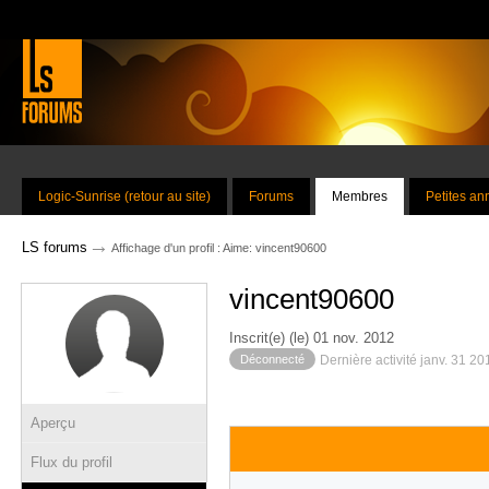
Logic-Sunrise (retour au site)
Forums
Membres
Petites a
→
LS forums
Affichage d'un profil : Aime: vincent90600
vincent90600
Inscrit(e) (le) 01 nov. 2012
Déconnecté
Dernière activité janv. 31 2
Aperçu
Flux du profil