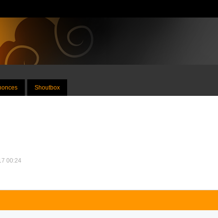
nnonces
Shoutbox
017 00:24