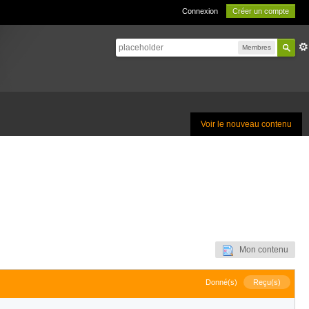
Connexion
Créer un compte
Membres
Voir le nouveau contenu
Mon contenu
Donné(s)
Reçu(s)