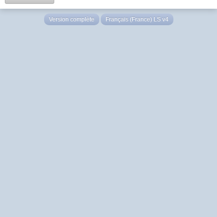
Version complète
Français (France) LS v4