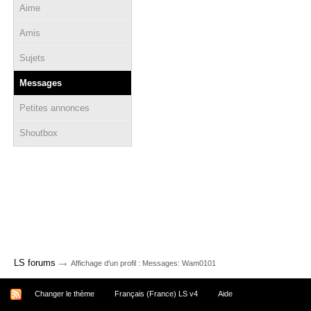
Aime
Amis
Sujets
Messages
Petites annonces
Shoutbox
→
LS forums
Affichage d'un profil : Messages: Wam0101
Changer le thème
Français (France) LS v4
Aide