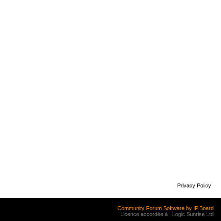
Privacy Policy
Community Forum Software by IP.Board
Licence accordée à : Logic Sunrise Ltd