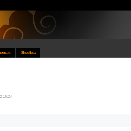
nnonces
Shoutbox
12 16:24