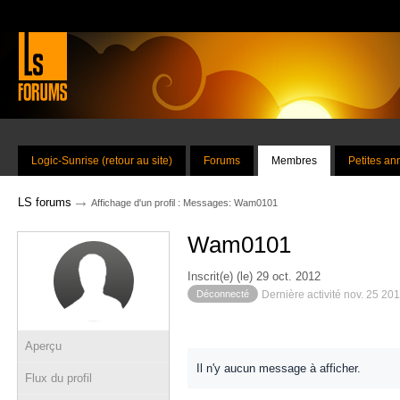
Logic-Sunrise (retour au site)
Forums
Membres
Petites a
→
LS forums
Affichage d'un profil : Messages: Wam0101
Wam0101
Inscrit(e) (le) 29 oct. 2012
Déconnecté
Dernière activité nov. 25 20
Aperçu
Il n'y aucun message à afficher.
Flux du profil