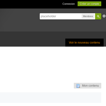
Connexion
Créer un compte
Membres
Voir le nouveau contenu
Mon contenu