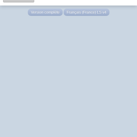
Version complète
Français (France) LS v4