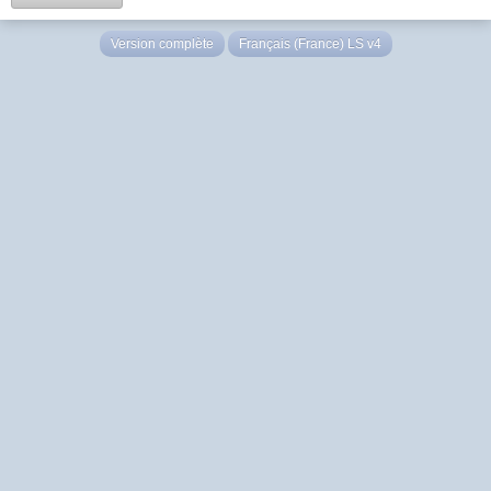
Version complète
Français (France) LS v4