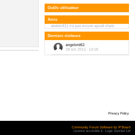
Outils utilisateur
Amis
abdeln911 n'a pas encore ajouté d'ami.
Derniers visiteurs
angelord62
28 oct. 2012 - 14:18
Privacy Policy
Community Forum Software by IP.Board
Licence accordée à : Logic Sunrise Ltd