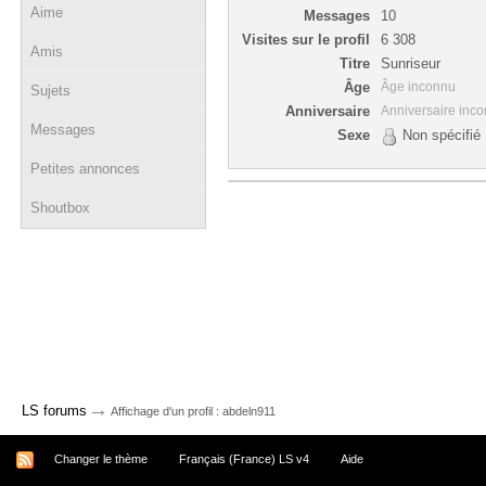
Aime
Messages
10
Visites sur le profil
6 308
Amis
Titre
Sunriseur
Âge
Âge inconnu
Sujets
Anniversaire
Anniversaire inc
Messages
Sexe
Non spécifié
Petites annonces
Shoutbox
→
LS forums
Affichage d'un profil : abdeln911
Changer le thème
Français (France) LS v4
Aide