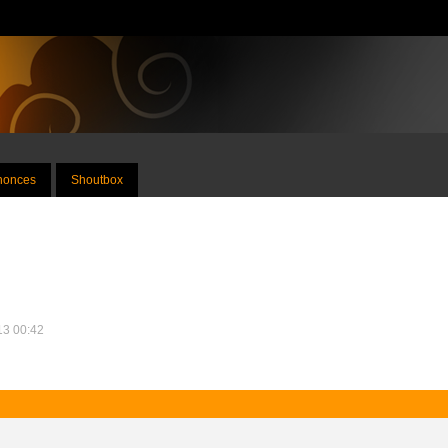
nnonces
Shoutbox
013 00:42