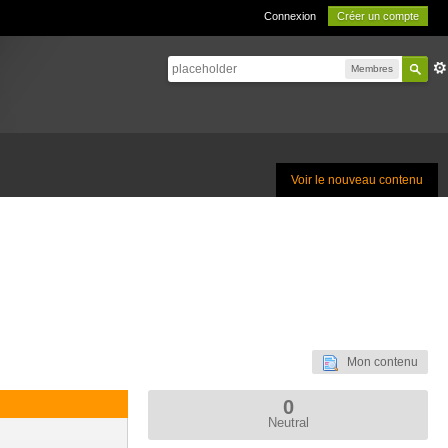
Connexion
Créer un compte
Membres
Voir le nouveau contenu
Mon contenu
0
Neutral