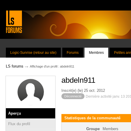
Logic-Sunrise (retour au site)
Forums
Membres
Petites a
→
LS forums
Affichage d'un profil : abdeln911
abdeln911
Inscrit(e) (le) 25 oct. 2012
Déconnecté
Dernière activité janv. 13 2
Aperçu
Statistiques de la communauté
Flux du profil
Groupe
Members