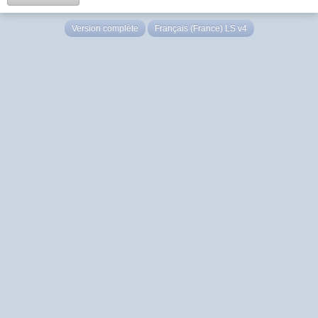
Version complète
Français (France) LS v4