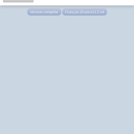
Version complète
Français (France) LS v4