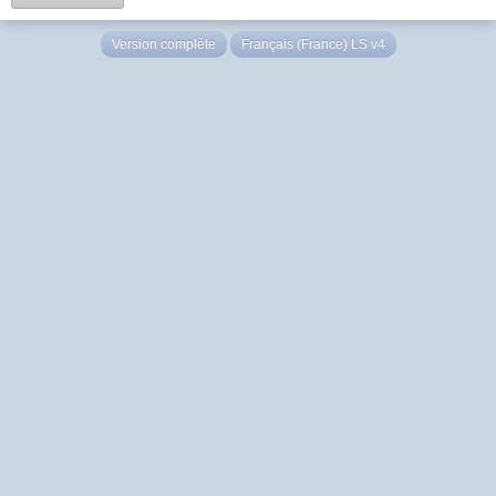
Version complète
Français (France) LS v4