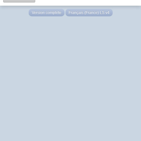
Version complète
Français (France) LS v4