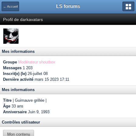
LS forums
← Accueil
Profil de darkavatars
Mes informations
Groupe
Modérateur shoutbox
Messages
1 203
Inscrit(e) (le)
26-juillet 08
Dernière activité
mars 15 2023 17:11
Mes informations
Titre
| Guimauve grillée |
Âge
33 ans
Anniversaire
Juin 9, 1993
Contrôles utilisateur
Mon contenu