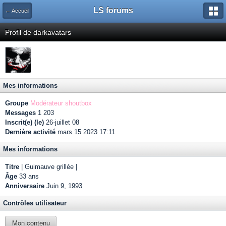
LS forums
← Accueil
Profil de darkavatars
Mes informations
Groupe
Modérateur shoutbox
Messages
1 203
Inscrit(e) (le)
26-juillet 08
Dernière activité
mars 15 2023 17:11
Mes informations
Titre
| Guimauve grillée |
Âge
33 ans
Anniversaire
Juin 9, 1993
Contrôles utilisateur
Mon contenu