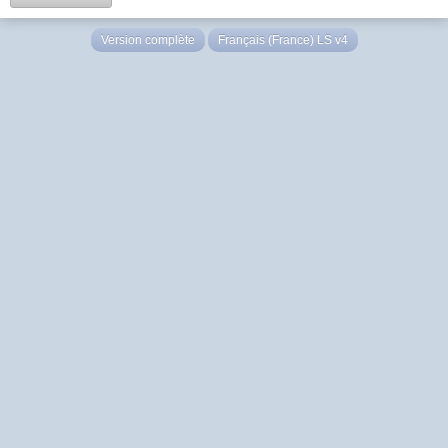
Version complète
Français (France) LS v4